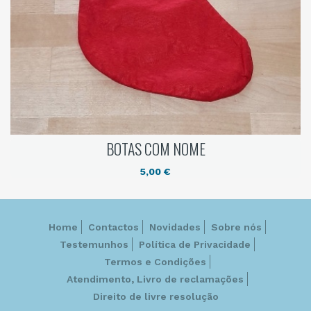
BOTAS COM NOME
5,00 €
Home
Contactos
Novidades
Sobre nós
Testemunhos
Política de Privacidade
Termos e Condições
Atendimento, Livro de reclamações
Direito de livre resolução